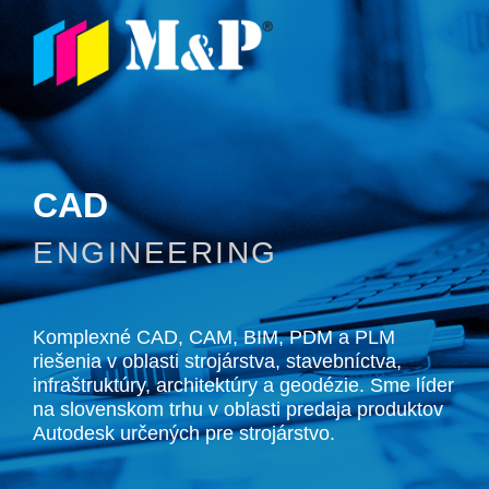
CAD
ENGINEERING
Komplexné CAD, CAM, BIM, PDM a PLM
riešenia v oblasti
strojárstva, stavebníctva,
infraštruktúry, architektúry
a geodézie. Sme líder
na slovenskom trhu v oblasti
predaja produktov
Autodesk určených pre strojárstvo.